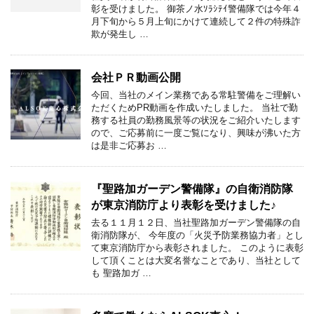
彰を受けました。 御茶ノ水ｿﾗｼﾃｲ警備隊では今年４
月下旬から５月上旬にかけて連続して２件の特殊詐
欺が発生し …
会社ＰＲ動画公開
今回、当社のメイン業務である常駐警備をご理解い
ただくためPR動画を作成いたしました。 当社で勤
務する社員の勤務風景等の状況をご紹介いたします
ので、ご応募前に一度ご覧になり、興味が沸いた方
は是非ご応募お …
『聖路加ガーデン警備隊』の自衛消防隊
が東京消防庁より表彰を受けました♪
去る１１月１２日、当社聖路加ガーデン警備隊の自
衛消防隊が、 今年度の「火災予防業務協力者」とし
て東京消防庁から表彰されました。 このように表彰
して頂くことは大変名誉なことであり、当社として
も 聖路加ガ …