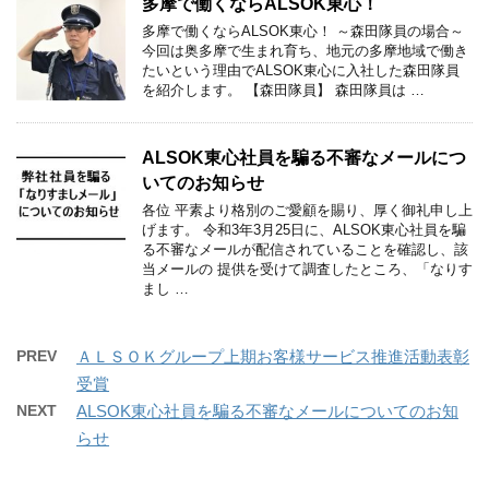
多摩で働くならALSOK東心！
多摩で働くならALSOK東心！ ～森田隊員の場合～
今回は奥多摩で生まれ育ち、地元の多摩地域で働き
たいという理由でALSOK東心に入社した森田隊員
を紹介します。 【森田隊員】 森田隊員は …
ALSOK東心社員を騙る不審なメールにつ
いてのお知らせ
各位 平素より格別のご愛顧を賜り、厚く御礼申し上
げます。 令和3年3月25日に、ALSOK東心社員を騙
る不審なメールが配信されていることを確認し、該
当メールの 提供を受けて調査したところ、「なりす
まし …
PREV
ＡＬＳＯＫグループ上期お客様サービス推進活動表彰
受賞
NEXT
ALSOK東心社員を騙る不審なメールについてのお知
らせ