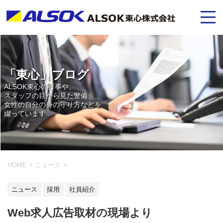
「東心」ブログ
ALSOK東心の行事や、
スタッフの目から見た警備、
女性の自分の身の守り方などを
綴っています
HOME
>
ニュース
>
ニュース
採用
社員紹介
Web求人広告取材の現場より