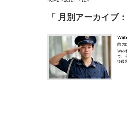
HOME
>
2021年
>
11月
「 月別アーカイブ：2
We
20
We
で、
後藤