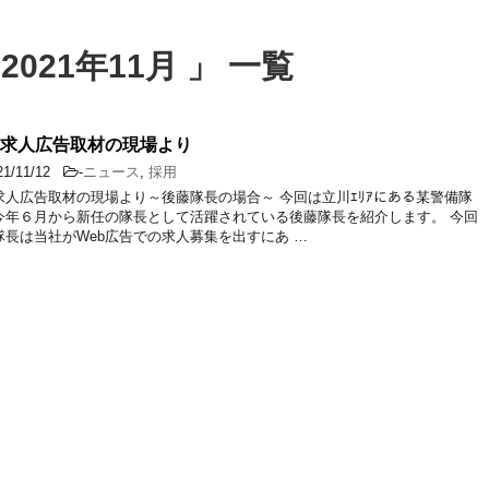
021年11月 」 一覧
b求人広告取材の現場より
21/11/12
-
ニュース
,
採用
b求人広告取材の現場より～後藤隊長の場合～ 今回は立川ｴﾘｱにある某警備隊
今年６月から新任の隊長として活躍されている後藤隊長を紹介します。 今回
隊長は当社がWeb広告での求人募集を出すにあ …