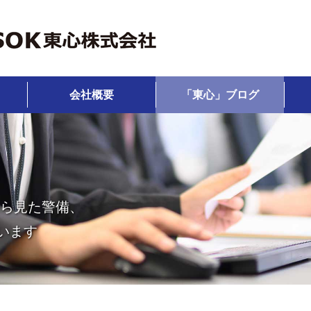
会社概要
「東心」ブログ
から見た警備、
います